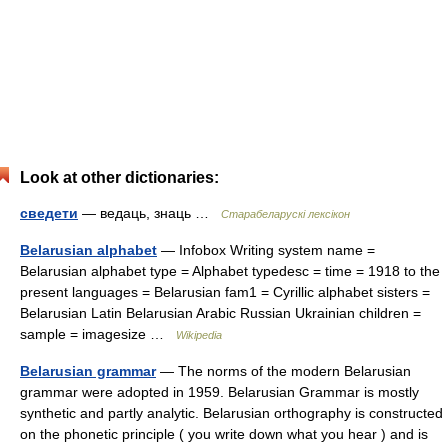
Look at other dictionaries:
сведети
— ведаць, знаць …
Старабеларускі лексікон
Belarusian alphabet
— Infobox Writing system name =
Belarusian alphabet type = Alphabet typedesc = time = 1918 to the
present languages = Belarusian fam1 = Cyrillic alphabet sisters =
Belarusian Latin Belarusian Arabic Russian Ukrainian children =
sample = imagesize …
Wikipedia
Belarusian grammar
— The norms of the modern Belarusian
grammar were adopted in 1959. Belarusian Grammar is mostly
synthetic and partly analytic. Belarusian orthography is constructed
on the phonetic principle ( you write down what you hear ) and is