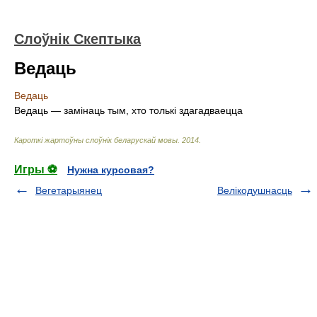
Слоўнік Скептыка
Ведаць
Ведаць
Ведаць — замінаць тым, хто толькі здагадваецца
Кароткі жартоўны слоўнік беларускай мовы
.
2014
.
Игры ⚽
Нужна курсовая?
Вегетарыянец
Велікодушнасць