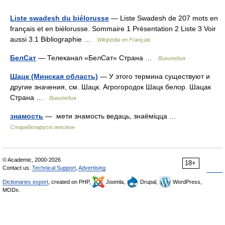
Liste swadesh du biélorusse
— Liste Swadesh de 207 mots en
français et en biélorusse. Sommaire 1 Présentation 2 Liste 3 Voir
aussi 3.1 Bibliographie …
Wikipédia en Français
БелСат
— Телеканал «БелСат» Страна …
Википедия
Шацк (Минская область)
— У этого термина существуют и
другие значения, см. Шацк. Агрогородок Шацк белор. Шацак
Страна …
Википедия
знамость
—  мети знамость ведаць, знаёміцца …
Старабеларускі лексікон
© Academic, 2000-2026
18+
Contact us:
Technical Support
,
Advertising
Dictionaries export
, created on PHP,
Joomla,
Drupal,
WordPress,
MODx.